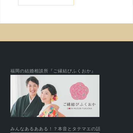
福岡の結婚相談所『ご縁結びふくおか』
みんなあるあある！？本音とタテマエの話