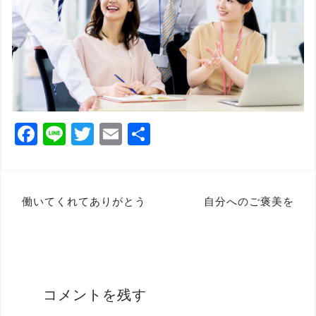
F
Li
T
E
共
a
n
wi
m
有
c
e
tt
ai
e
e
l
投
働いてくれてありがとう
自分へのご褒美を
b
r
稿
o
ナ
o
ビ
k
ゲ
コメントを残す
ー