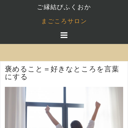
コ
ご縁結びふくおか
ン
テ
まごころサロン
ン
ツ
へ
ス
キ
ッ
褒めること＝好きなところを言葉
プ
にする